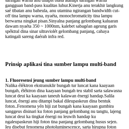
saringan warna anu dilapis biasa atanapi saringan warna
gangguan band-pass kualitas luhur.Kinerja anu terakhir langkung
saé tibatan anu baheula, anu utamina ngirangan bandwidth cut-
off tina lampu warna, nyaéta, monochromaticity tina lampu
berwarna ningkat pisan.Sinyalna panjang gelombang kaluaran
dawam nyaéta 350 ~ 1000nm, kalebet sabagéan ageung garis
spéktral dina sinar ultraviolét gelombang panjang, cahaya
katingali sareng daérah infra red.
Prinsip aplikasi tina sumber lampu multi-band
1. Fluoresensi jeung sumber lampu multi-band
Nalika éléktron ekstranuklir bungah tur luncat kana kaayaan
bungah, éléktron dina kaayaan bungah teu stabil sarta salawasna
luncat deui ka kaayaan taneuh kalawan énergi handap.Salila
luncat, énergi anu ditampi bakal dileupaskeun dina bentuk
foton..Fenomena yén hiji zat bungah kana kaayaan gumbira
sanggeus disinari ku foton panjang gelombang nu tangtu, lajeng
luncat deui ka tingkat énergi nu leuwih handap ku
ngaleupaskeun hiji foton tina panjang gelombang husus sejen.
Ieu disebut fenomena photoluminescence, sarta hirupna foton