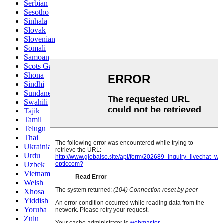
Serbian
Sesotho
Sinhala
Slovak
Slovenian
Somali
Samoan
Scots Gaelic
Shona
Sindhi
Sundanese
Swahili
Tajik
Tamil
Telugu
Thai
Ukrainian
Urdu
Uzbek
Vietnamese
Welsh
Xhosa
Yiddish
Yoruba
Zulu