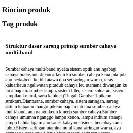
Rincian produk
Tag produk
Struktur dasar sareng prinsip sumber cahaya
multi-band
Sumber cahaya multi-band nyaéta sistem optik anu ngabagi
cahaya bodas anu dipancarkeun ku sumber cahaya kana pita-pita
anu béda-béda ku hiji atawa dua sét saringan warna, teras
kaluarkeun ngaliwatan pituduh cahaya.Ieu utamana diwangun ku
lima bagian: sumber lampu, sistem filter, sistem kaluaran, sistem
tampilan kontrol, sarta kabinet.(Tingali Gambar 1 pikeun
struktur).Diantarana, sumber cahaya, sistem saringan, sareng
sistem kaluaran mangrupikeun bagian inti tina sumber cahaya
multi-band, anu nangtukeun kinerja sumber cahaya.Sumber
cahaya umumna nganggo lampu xenon, lampu indium atanapi
lampu halida logam anu sanés kalayan efisiensi bercahaya anu
luhur.Sistem saringan utamina nujul kana saringan warna, aya