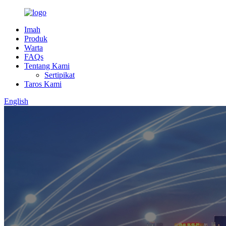
Imah
Produk
Warta
FAQs
Tentang Kami
Sertipikat
Taros Kami
English