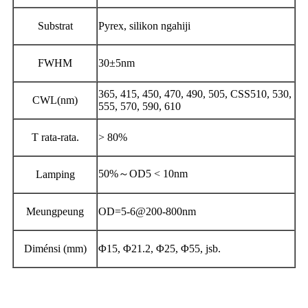
Substrat
Pyrex, silikon ngahiji
FWHM
30±5nm
365, 415, 450, 470, 490, 505, CSS510, 530,
CWL(nm)
555, 570, 590, 610
T rata-rata.
> 80%
50%～OD5 < 10nm
Lamping
Meungpeung
OD=5-6@200-800nm
Diménsi (mm)
Φ15, Φ21.2, Φ25, Φ55, jsb.