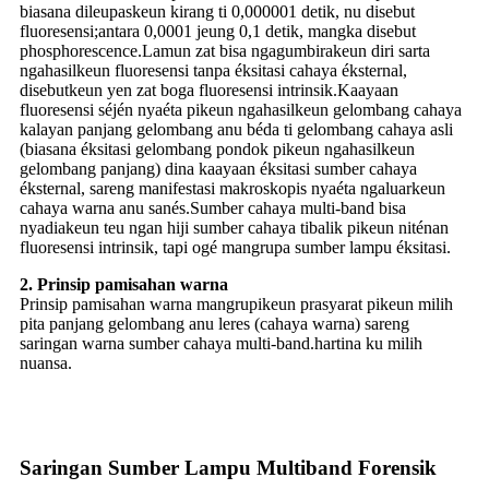
biasana dileupaskeun kirang ti 0,000001 detik, nu disebut
fluoresensi;antara 0,0001 jeung 0,1 detik, mangka disebut
phosphorescence.Lamun zat bisa ngagumbirakeun diri sarta
ngahasilkeun fluoresensi tanpa éksitasi cahaya éksternal,
disebutkeun yen zat boga fluoresensi intrinsik.Kaayaan
fluoresensi séjén nyaéta pikeun ngahasilkeun gelombang cahaya
kalayan panjang gelombang anu béda ti gelombang cahaya asli
(biasana éksitasi gelombang pondok pikeun ngahasilkeun
gelombang panjang) dina kaayaan éksitasi sumber cahaya
éksternal, sareng manifestasi makroskopis nyaéta ngaluarkeun
cahaya warna anu sanés.Sumber cahaya multi-band bisa
nyadiakeun teu ngan hiji sumber cahaya tibalik pikeun niténan
fluoresensi intrinsik, tapi ogé mangrupa sumber lampu éksitasi.
2. Prinsip pamisahan warna
Prinsip pamisahan warna mangrupikeun prasyarat pikeun milih
pita panjang gelombang anu leres (cahaya warna) sareng
saringan warna sumber cahaya multi-band.hartina ku milih
nuansa.
Saringan Sumber Lampu Multiband Forensik